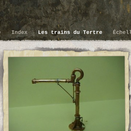
ue
Index
Les trains du Tertre
Échel