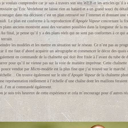
 je voulais comprendre car je sais à travers son site WEB et les articles qu’il a 
roviaire
qu’Éric Verdebout ne laisse rien au hasard et a un grand souci du détail
courager dans ma décision c’est un plan retrouvé sur l’internet et donnant une 
idi. Le plan est conforme à la reproduction d’
Apogée Vapeur
concernant la fix
es plans anciens montrent aussi des variantes possibles dans la longueur de la m
. Au final, je pense qu’il y a des plans réels qui ne sont pas conformes à ce qui a
 terrain.
 peindre les modèles et les mettre en situation sur le réseau. Ce n’est pas au pr
ar il me faut d’abord acquérir un aérographe et commencer le décor des quais 
également en commande de la chaînette qui doit être fixée à l’avant du tube de d
arrer pour qu’il ne vienne pas sur la voie de manière imprévue.
Cette chaînette
r pouce
vendue par
Micro-modèle
est la plus fine que j’ai trouvé sur le marché. 
’échelle… On trouve également sur le site
d’
Apogée Vapeur
de la chaînette pho
 une représentation réellement à l’échelle d’une chaîne dont les maillons feraie
ité. J’en ai commandé également.
n je suis très heureux de cette expérience et cela m’encourage pour d’autres réa
.