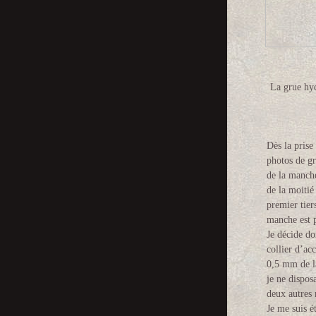
La grue hyd
Dès la prise
photos de gr
de la manche
de la moitié
premier tier
manche est p
Je décide do
collier d’ac
0,5 mm de l
je ne disposa
deux autres 
Je me suis é