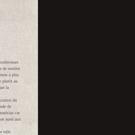
 nombreuses
e de soutien
ment à plus
e plutôt au
que la
uration du
ande de
matériau car
que aussi aux
e telle