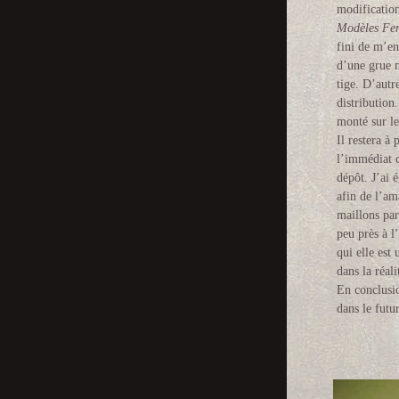
modification
Modèles Fer
fini de m’en
d’une grue m
tige. D’autr
distribution
monté sur le
Il restera à
l’immédiat c
dépôt. J’ai 
afin de l’am
maillons pa
peu près à l
qui elle est
dans la réal
En conclusio
dans le futur