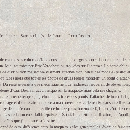
raulique de Sarrancolin (
sur le forum de Loco-Revue
).
 de connaissance du modèle je constate une divergence entre la maquette et les
ue Midi fournies par Éric Verdebout ou trouvées sur l’internet. La barre obliqu
 de distribution me semble vraiment attachée trop loin sur le modèle (pratique
 du tube) alors que toutes les photos de grues réelles montrent un point d’attach
s. Du reste je ressens que mécaniquement ce raidisseur risquerait de ployer lors
leine d’eau. Bien sûr aucun risque sur la maquette mais cela me chagrine.
nc, en même temps que j’élimine les traces des points d’attache, de limer la fig
crochage et d’en refaire un placé à ma convenance. Je le réalise dans une fine b
arge découpée dans une feuille de bronze phosphoreux de 0,1 mm. J’utilise ce 
is pas de laiton en si faible épaisseur. Satisfait de cette modification, je l’appli
modèles que j’ai montés à la suite.
tonné de cette différence entre la maquette et les grues réelles. Avant de faire un