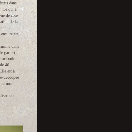
écrits dans
. Ce qui a
vue de côté
ation de la
anche de
 ensuite été
ogramme dans
de gare et du
istribution
 de 40
Elle est à
to-découpée
nt 52 mm
lisations